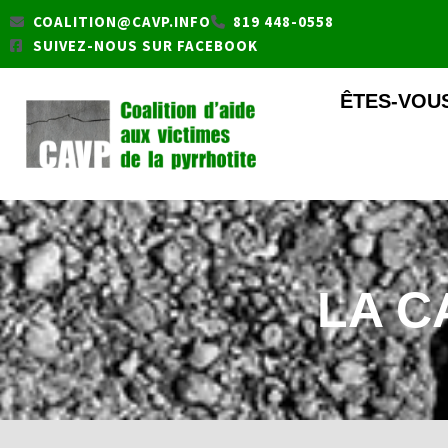
Aller
COALITION@CAVP.INFO
819 448-0558
au
SUIVEZ-NOUS SUR FACEBOOK
contenu
ÊTES-VOUS
LA C