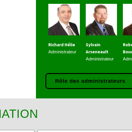
Richard Hélie
Sylvain
Rob
Arseneault
Bou
Administrateur
Administrateur
Admi
Rôle des administrateurs
ATION