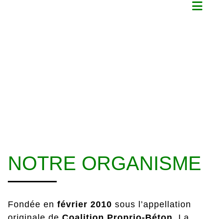
Aller
au
contenu
NOTRE
ORGANISME,
NOTRE MISSION
NOTRE ORGANISME
Fondée en
février
2010
sous l’appellation
originale de
Coalition Proprio-Béton.
La